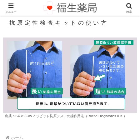
メニュー
検索
抗原定性検査キットの使い方
出典：SARS-CoV-2 ラピッド抗原テストの操作用法（Roche Diagnostics K.K.）
ホーム